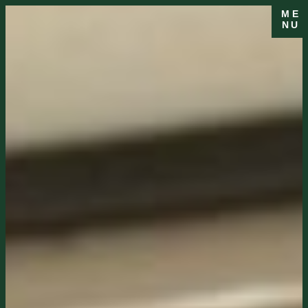
ME
NU